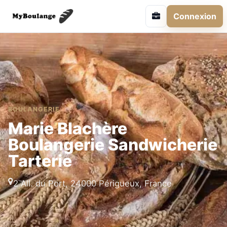
Connexion
BOULANGERIE
Marie Blachère
Boulangerie Sandwicherie
Tarterie
2 All. du Port, 24000 Périgueux, France