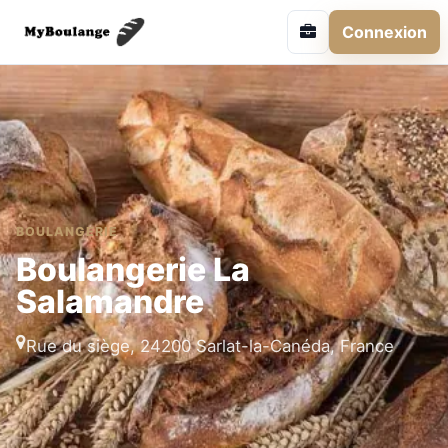
Connexion
BOULANGERIE
Boulangerie La
Salamandre
Rue du siège, 24200 Sarlat-la-Canéda, France