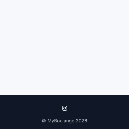
© MyBoulange 2026