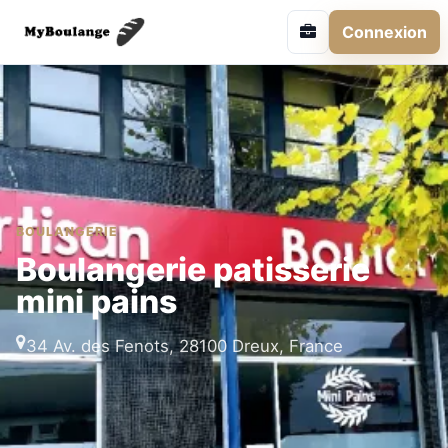
Connexion
BOULANGERIE
Boulangerie patisserie
mini pains
34 Av. des Fenots, 28100 Dreux, France