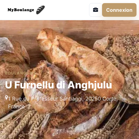
Connexion
BOULANGERIE
U Furnellu di Anghjulu
1 Rue du Professeur Santiaggi, 20250 Corte,
France