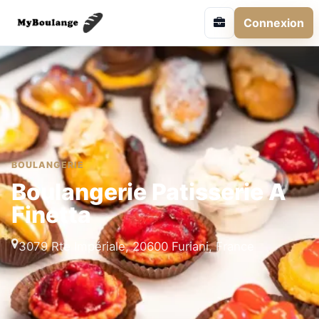
Connexion
BOULANGERIE
Boulangerie Patisserie A
Finetta
3079 Rte Impériale, 20600 Furiani, France