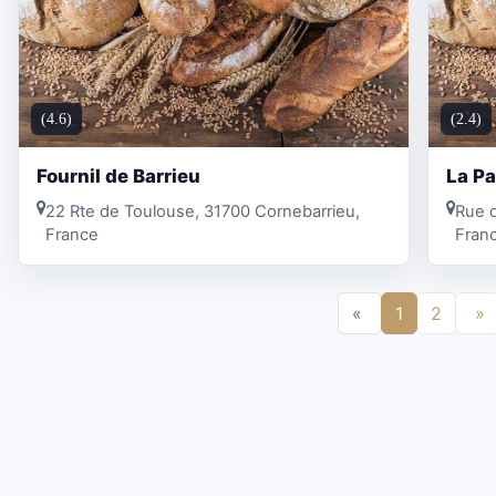
(4.6)
(2.4)
Fournil de Barrieu
La Pa
22 Rte de Toulouse, 31700 Cornebarrieu,
Rue d
France
Fran
«
1
2
»