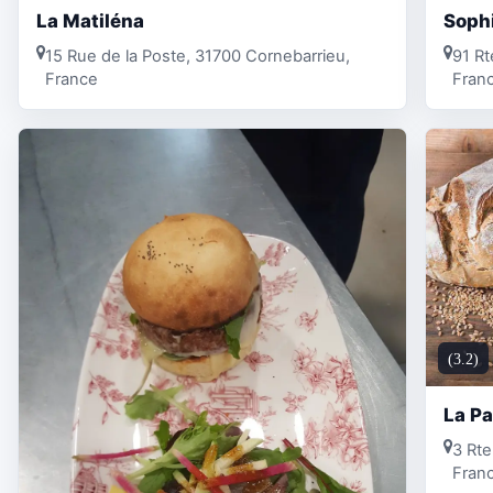
La Matiléna
Sophi
15 Rue de la Poste, 31700 Cornebarrieu,
91 Rt
France
Fran
(3.2)
La Pa
3 Rte
Fran