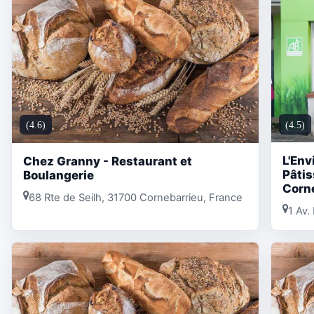
(4.5)
(4.6)
L'Env
Chez Granny - Restaurant et
Pâtis
Boulangerie
Corne
68 Rte de Seilh, 31700 Cornebarrieu, France
1 Av.