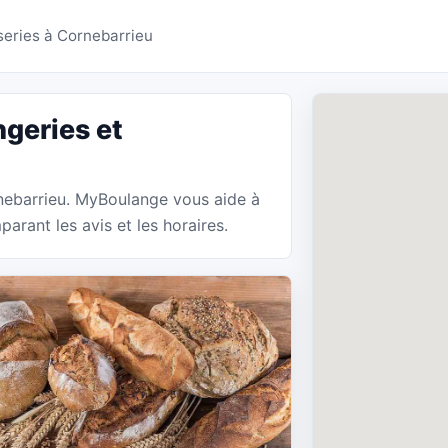
ies Cornebarrieu - My
series à Cornebarrieu
geries et
rnebarrieu. MyBoulange vous aide à
arant les avis et les horaires.