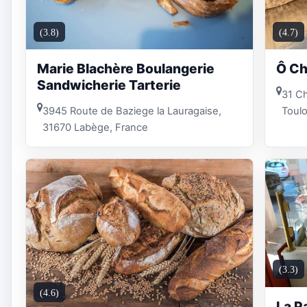
(3.8)
(4.7)
Marie Blachère Boulangerie
Ô Ch
Sandwicherie Tarterie
31 C
3945 Route de Baziege la Lauragaise,
Toul
31670 Labège, France
(3.3)
(4.6)
La P