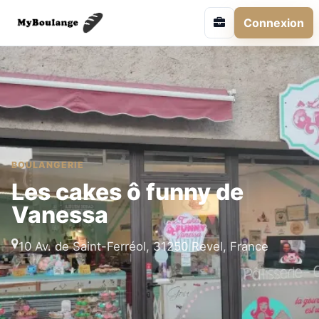
Connexion
BOULANGERIE
Les cakes ô funny de
Vanessa
10 Av. de Saint-Ferréol, 31250 Revel, France