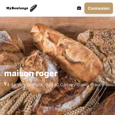
Connexion
BOULANGERIE
maison roger
4 Av. des Griffons, 33560 Carbon-Blanc, France