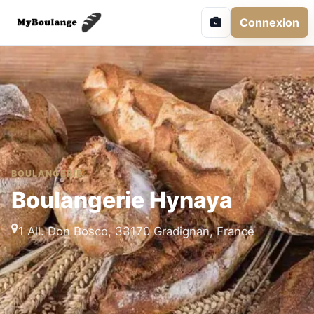
Connexion
BOULANGERIE
Boulangerie Hynaya
1 All. Don Bosco, 33170 Gradignan, France