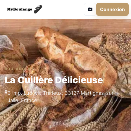
Connexion
BOULANGERIE
La Cuillère Délicieuse
3 Imp. Ludovic Trarieux, 33127 Martignas-sur-
Jalle, France