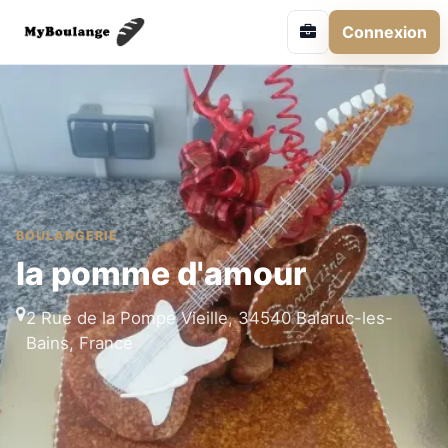
Connexion
BOULANGERIE
la pomme d'amour
2 Rue de la Pompe Vieille, 34540 Balaruc-les-
Bains, France