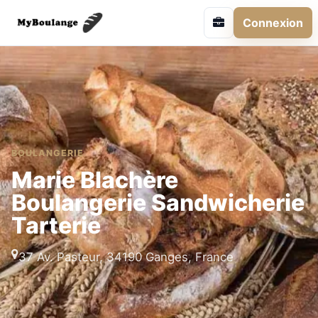
Connexion
BOULANGERIE
Marie Blachère
Boulangerie Sandwicherie
Tarterie
37 Av. Pasteur, 34190 Ganges, France