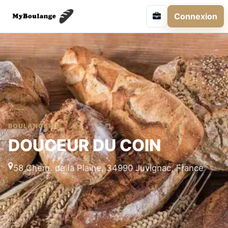
Connexion
BOULANGERIE
DOUCEUR DU COIN
58 Chem. de la Plaine, 34990 Juvignac, France