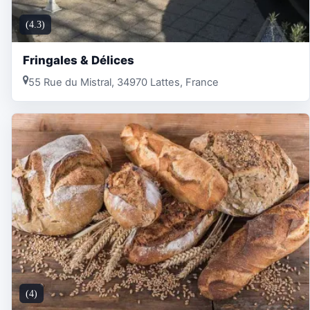
(4.3)
Fringales & Délices
55 Rue du Mistral, 34970 Lattes, France
(4)