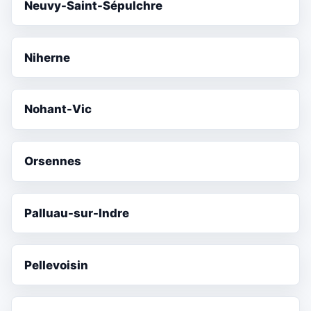
Neuvy-Saint-Sépulchre
Niherne
Nohant-Vic
Orsennes
Palluau-sur-Indre
Pellevoisin