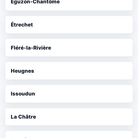
Éguzon-Chantôme
Étrechet
Fléré-la-Rivière
Heugnes
Issoudun
La Châtre