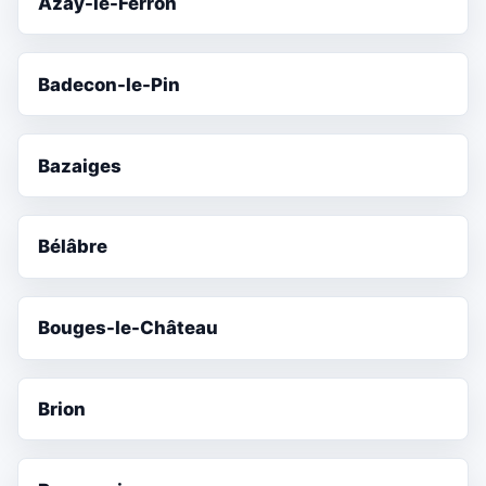
Azay-le-Ferron
Badecon-le-Pin
Bazaiges
Bélâbre
Bouges-le-Château
Brion