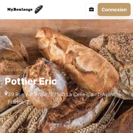
Connexion
BOULANGERIE
Pottier Eric
39 Rue nationale, 37160 La Celle-Saint-Avant,
France