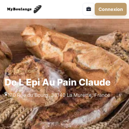
Connexion
BOULANGERIE
De L Epi Au Pain Claude
170 Rue du Bourg, 38140 La Murette, France