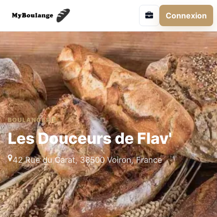
Connexion
BOULANGERIE
Les Douceurs de Flav'
42 Rue du Garat, 38500 Voiron, France