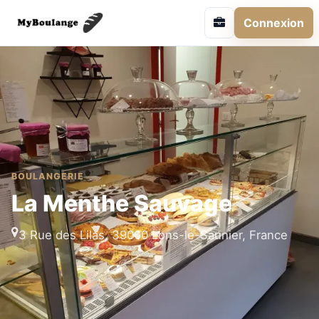
Connexion
BOULANGERIE
La Menthe Sauvage
3 Rue des Lilas, 39000 Lons-le-Saunier, France