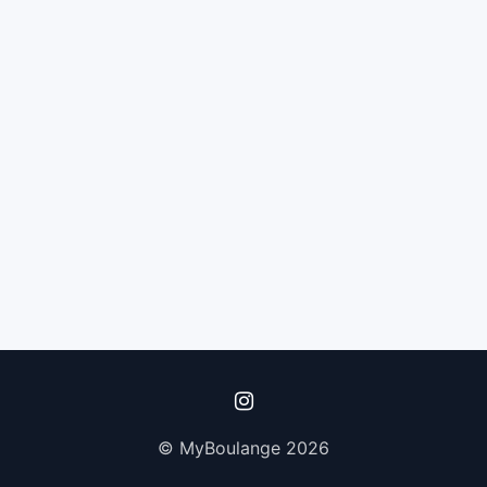
© MyBoulange 2026