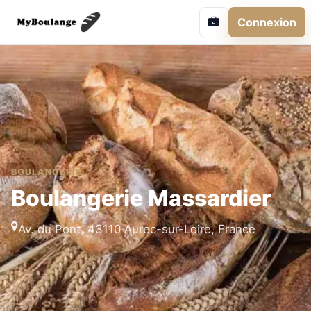
Connexion
BOULANGERIE
Boulangerie Massardier
Av. du Pont, 43110 Aurec-sur-Loire, France