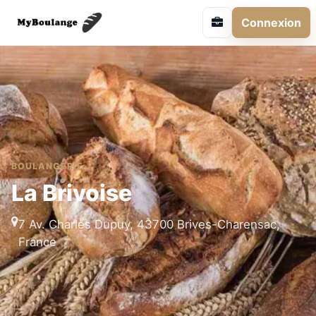
Connexion
BOULANGERIE
La Brivoise
7 Av. Charles Dupuy, 43700 Brives-Charensac,
France