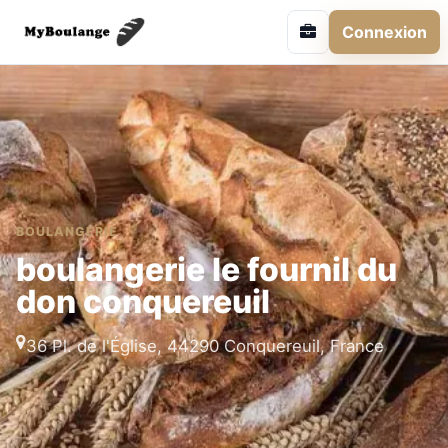
Connexion
BOULANGERIE
boulangerie le fournil du
don conquereuil
36 Pl. de l'Église, 44290 Conquereuil, France