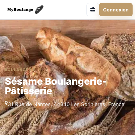
Connexion
BOULANGERIE
Sésame Boulangerie-
Pâtisserie
31 Rue de Nantes, 44840 Les Sorinières, France