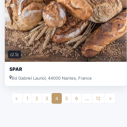
(2.5)
SPAR
Bd Gabriel Lauriol, 44000 Nantes, France
«
1
2
3
4
5
6
…
12
»