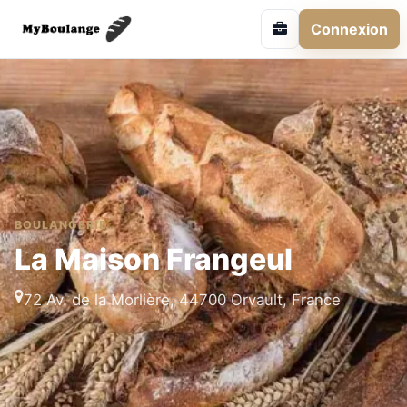
Connexion
BOULANGERIE
La Maison Frangeul
72 Av. de la Morlière, 44700 Orvault, France