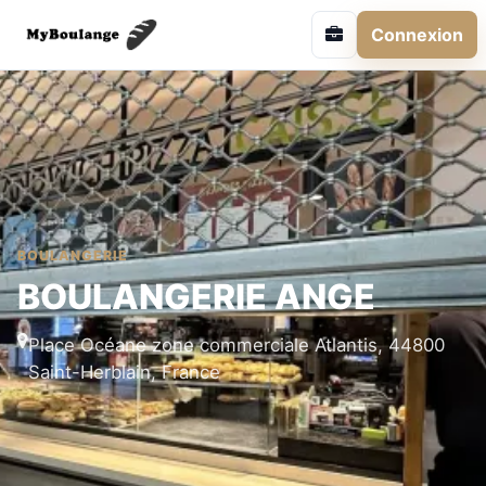
Connexion
BOULANGERIE
BOULANGERIE ANGE
Place Océane zone commerciale Atlantis, 44800
Saint-Herblain, France