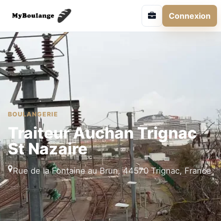
Connexion
BOULANGERIE
Traiteur Auchan Trignac
St Nazaire
Rue de la Fontaine au Brun, 44570 Trignac, France