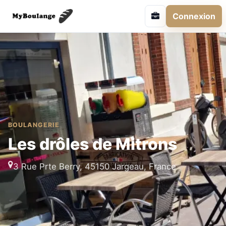
Connexion
BOULANGERIE
Les drôles de Mitrons
3 Rue Prte Berry, 45150 Jargeau, France