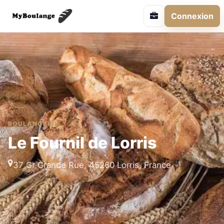
Connexion
BOULANGERIE
Le Fournil de Lorris
37 Gr Grande Rue, 45260 Lorris, France