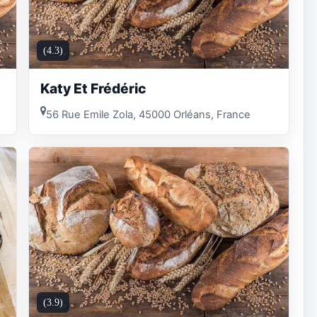
(4.3)
Katy Et Frédéric
56 Rue Emile Zola, 45000 Orléans, France
(3.9)