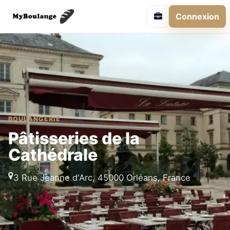
Connexion
BOULANGERIE
Pâtisseries de la
Cathédrale
3 Rue Jeanne d'Arc, 45000 Orléans, France