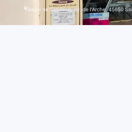
Route de Sandillon, All. de l'Arche, 45650 S