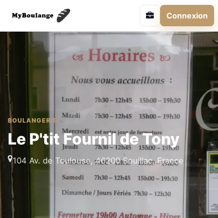
Connexion
BOULANGERIE
Le P'tit Fournil de Tony
104 Av. de Toulouse, 46200 Souillac, France