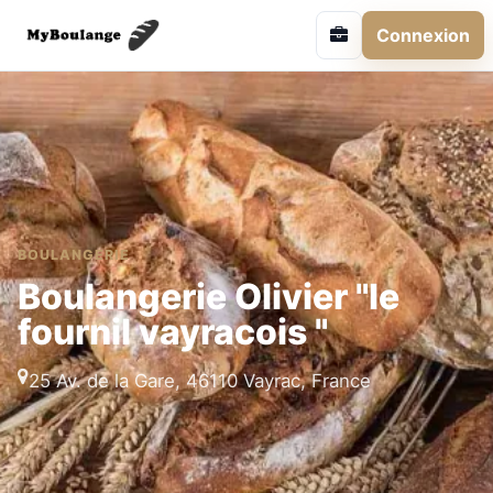
Connexion
BOULANGERIE
Boulangerie Olivier "le
fournil vayracois "
25 Av. de la Gare, 46110 Vayrac, France