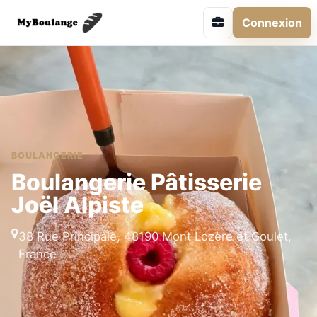
Connexion
BOULANGERIE
Boulangerie Pâtisserie
Joël Alpiste
38 Rue Principale, 48190 Mont Lozère et Goulet,
France