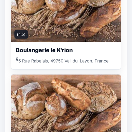
(4.6)
Boulangerie le K'rion
5 Rue Rabelais, 49750 Val-du-Layon, France