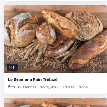
(4.1)
Le Grenier à Pain Trélazé
220 Av. Mendès France, 49800 Trélazé, France