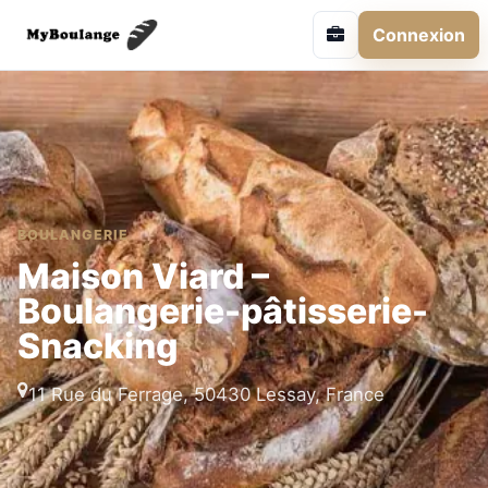
Connexion
BOULANGERIE
Maison Viard –
Boulangerie-pâtisserie-
Snacking
11 Rue du Ferrage, 50430 Lessay, France