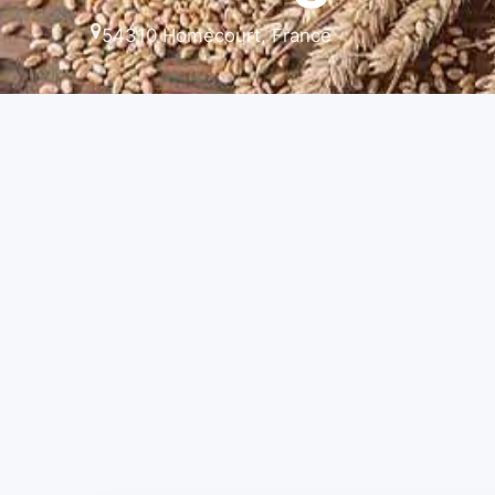
54310 Homécourt, France