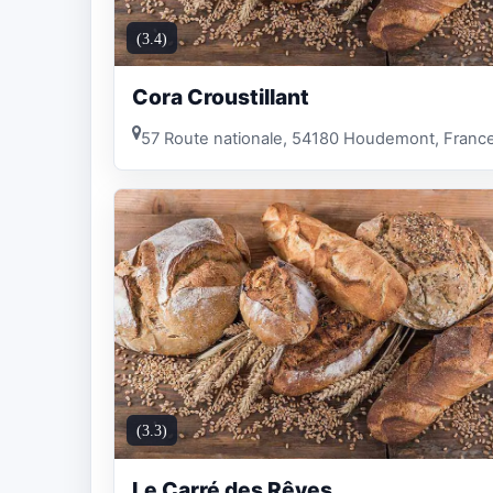
(3.4)
Cora Croustillant
57 Route nationale, 54180 Houdemont, Franc
(3.3)
Le Carré des Rêves