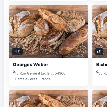
(4.3)
(5)
Georges Weber
Bich
15 Rue General Leclerc, 54360
35 R
Damelevières, France