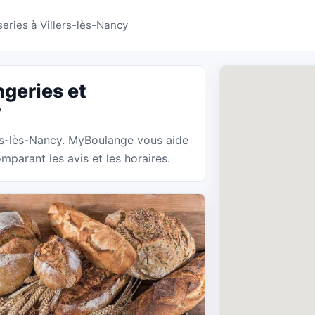
ies Villers-lès-Nancy 
eries à Villers-lès-Nancy
geries et
y
lers-lès-Nancy. MyBoulange vous aide
mparant les avis et les horaires.