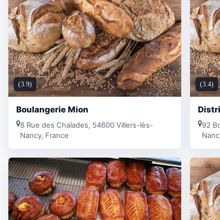
(3.9)
(3.4)
Boulangerie Mion
Distr
8 Rue des Chalades, 54600 Villers-lès-
92 Bd
Nancy, France
Nanc