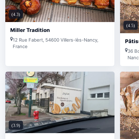
(4.3)
(4.5)
Miller Tradition
12 Rue Fabert, 54600 Villers-lès-Nancy,
Pâti
France
36 Bd
Nanc
(3.9)