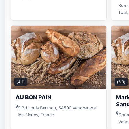
Rue 
Toul,
(4.1)
(3.9)
AU BON PAIN
Mari
Sand
9 Bd Louis Barthou, 54500 Vandœuvre-
lès-Nancy, France
Chem.
Vand