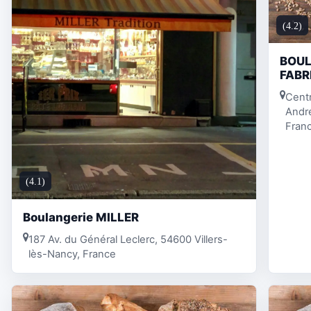
(4.2)
BOUL
FABR
Centr
André
Fran
(4.1)
Boulangerie MILLER
187 Av. du Général Leclerc, 54600 Villers-
lès-Nancy, France