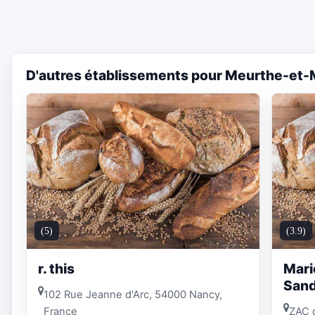
D'autres établissements pour Meurthe-et-
(5)
(3.9)
r. this
Mari
Sand
102 Rue Jeanne d'Arc, 54000 Nancy,
France
ZAC d