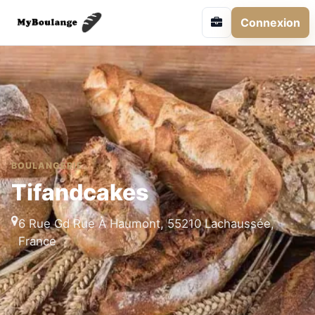
Connexion
BOULANGERIE
Tifandcakes
6 Rue Gd Rue À Haumont, 55210 Lachaussée,
France