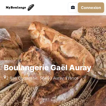
Connexion
BOULANGERIE
Boulangerie Gaël Auray
2 Rue Duquesne, 56400 Auray, France