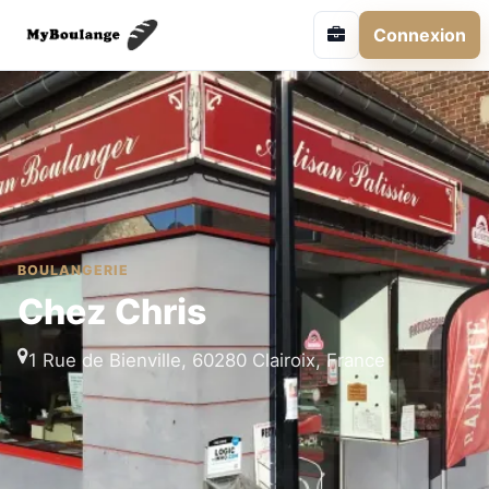
Connexion
BOULANGERIE
Chez Chris
1 Rue de Bienville, 60280 Clairoix, France