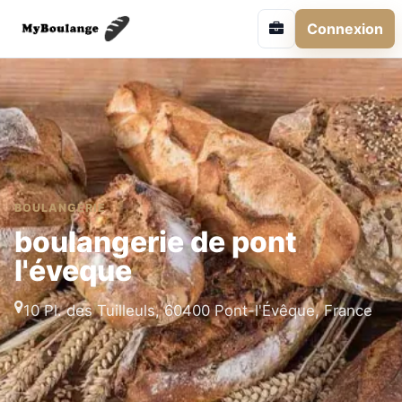
Connexion
BOULANGERIE
boulangerie de pont
l'éveque
10 Pl. des Tuilleuls, 60400 Pont-l'Évêque, France