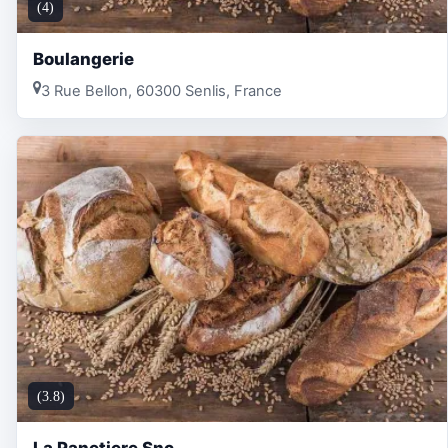
(4)
Boulangerie
3 Rue Bellon, 60300 Senlis, France
(3.8)
La Panetiere Snc