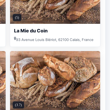
(5)
La Mie du Coin
93 Avenue Louis Blériot, 62100 Calais, France
(3.7)