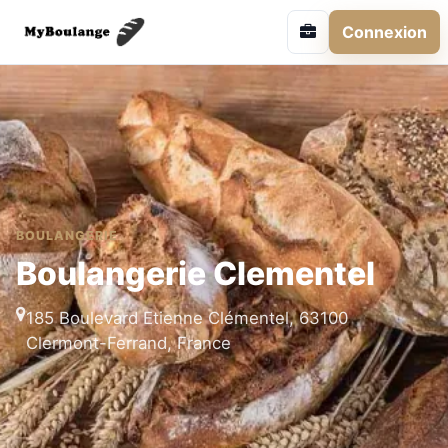
Connexion
BOULANGERIE
Boulangerie Clementel
185 Boulevard Etienne Clémentel, 63100
Clermont-Ferrand, France