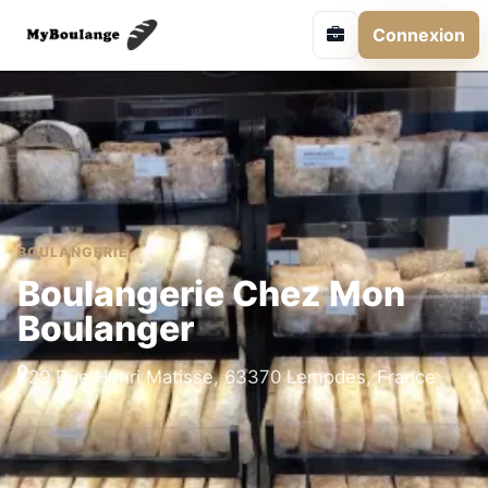
Connexion
BOULANGERIE
Boulangerie Chez Mon
Boulanger
29 Rue Henri Matisse, 63370 Lempdes, France