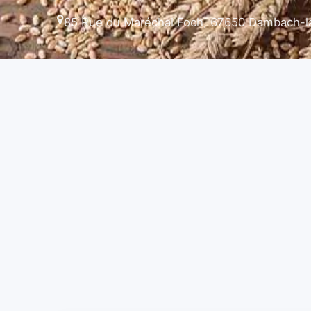
85 Rue du Maréchal Foch, 67650 Dambach-la-