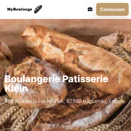
Connexion
BOULANGERIE
Boulangerie Patisserie
Klein
35 Rue de la Ferme Falk, 67500 Haguenau, France